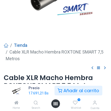
Tienda
Cable XLR Macho Hembra ROXTONE SMART 7,5
Metros
Cable XLR Macho Hembra
ROXTONE SMART 7,5 Metros
Precio
Añadir al carrito
17.691,21
Bs
17.691,21
Bs
0
Home
Search
Wishlist
Cuenta