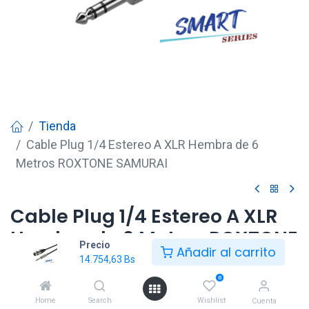
Tienda
Cable Plug 1/4 Estereo A XLR Hembra de 6
Metros ROXTONE SAMURAI
Cable Plug 1/4 Estereo A XLR
Hembra de 6 Metros ROXTONE
Precio
Añadir al carrito
SAMURAI
14.754,63
Bs
0
14.754,63
Bs
Home
Search
Wishlist
Cuenta