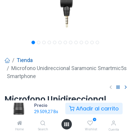
Tienda
Microfono Unidireccional Saramonic Smartmic5s
Smartphone
Microfono Unidireccional
Precio
Saramonic Smartmic5s
Añadir al carrito
29.509,27
Bs
Smartphone
0
29.509,27
Bs
Home
Search
Wishlist
Cuenta