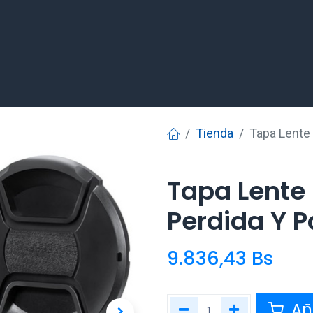
Tienda
Tapa Lente
Tapa Lente
Perdida Y P
9.836,43
Bs
Aña