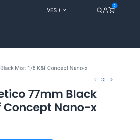
0
VES +
Inicio
Tienda
Contáctenos
 Black Mist 1/8 K&f Concept Nano-x
netico 77mm Black
&f Concept Nano-x