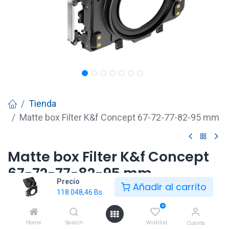
Tienda
Matte box Filter K&f Concept 67-72-77-82-95 mm
Matte box Filter K&f Concept
67-72-77-82-95 mm
Precio
Añadir al carrito
118.048,46
Bs
118.048,46
Bs
0
Home
Search
Wishlist
Cuenta