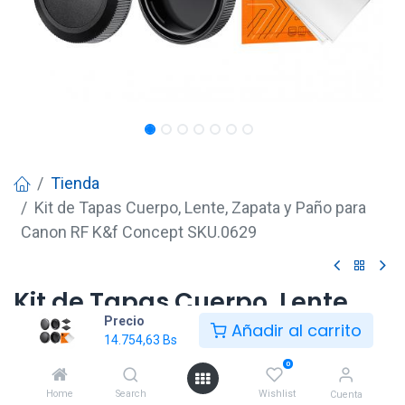
Tienda
Kit de Tapas Cuerpo, Lente, Zapata y Paño para
Canon RF K&f Concept SKU.0629
Kit de Tapas Cuerpo, Lente,
Precio
Zapata y Paño para Canon RF
Añadir al carrito
14.754,63
Bs
K&f Concept SKU.0629
0
14.754,63
Bs
Home
Search
Wishlist
Cuenta