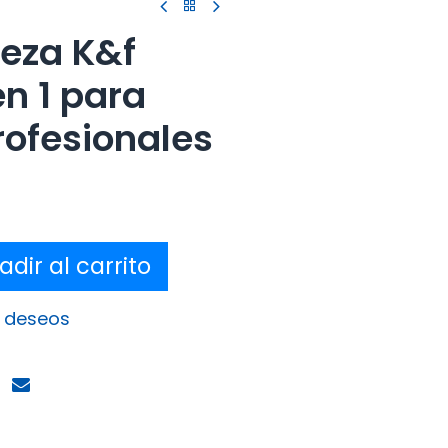
ieza K&f
n 1 para
ofesionales
dir al carrito
e deseos