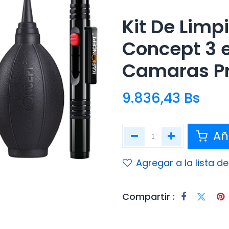
Kit De Limp
Concept 3 e
Camaras Pr
9.836,43
Bs
Aña
Agregar a la lista d
Compartir :