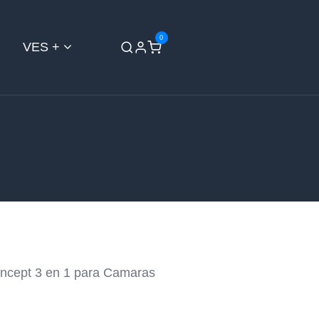
0
VES +
ienda
Contáctenos
oncept 3 en 1 para Camaras