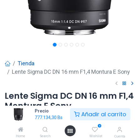
Tienda
Lente Sigma DC DN 16 mm F1,4 Montura E Sony
Lente Sigma DC DN 16 mm F1,4
Montura E Sony
Precio
Añadir al carrito
777.134,30
Bs
777.134,30
Bs
0
Home
Search
Wishlist
Cuenta