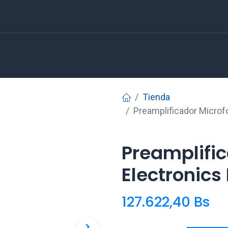
Tienda
Preamplificador Microf
Preamplific
Electronics
127.622,40
Bs