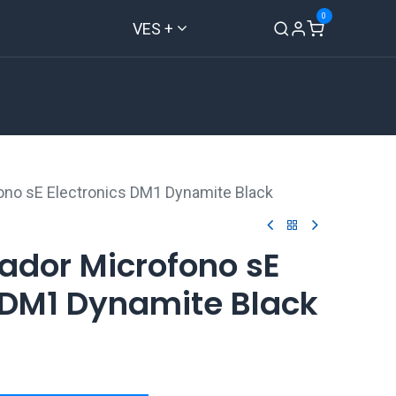
0
VES +
Inicio
Tienda
Contáctenos
ono sE Electronics DM1 Dynamite Black
ador Microfono sE
 DM1 Dynamite Black