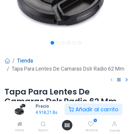
Tienda
Tapa Para Lentes De Camaras Dslr Radio 62 Mm
Tapa Para Lentes De
Camaras Dslr Radio 62 Mm
Precio
Añadir al carrito
4.918,21
Bs
4.918,21
Bs
0
Home
Search
Wishlist
Cuenta