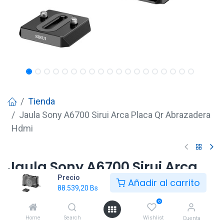
Tienda
Jaula Sony A6700 Sirui Arca Placa Qr Abrazadera
Hdmi
Jaula Sony A6700 Sirui Arca
Precio
Placa Qr Abrazadera Hdmi
Añadir al carrito
88.539,20
Bs
88.539,20
Bs
0
Home
Search
Wishlist
Cuenta