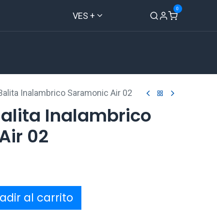
0
VES +
Inicio
Tienda
Contáctenos
alita Inalambrico Saramonic Air 02
alita Inalambrico
Air 02
dir al carrito