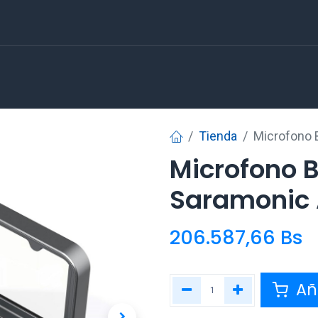
Tienda
Microfono B
Microfono B
Saramonic 
206.587,66
Bs
Aña