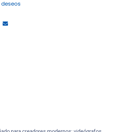
e deseos
ñado para creadores modernos: videógrafos,