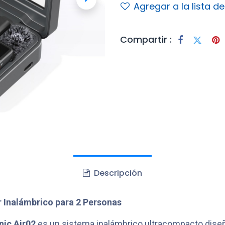
Agregar a la lista d
Compartir :
Descripción
 Inalámbrico para 2 Personas
ic Air02
es un sistema inalámbrico ultracompacto dise