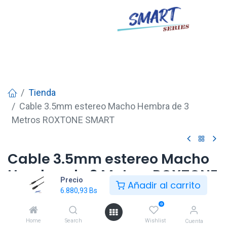
Tienda
Cable 3.5mm estereo Macho Hembra de 3
Metros ROXTONE SMART
Cable 3.5mm estereo Macho
Hembra de 3 Metros ROXTONE
Precio
Añadir al carrito
SMART
6.880,93
Bs
0
6.880,93
Bs
Home
Search
Wishlist
Cuenta