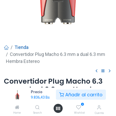
Tienda
Convertidor Plug Macho 6.3 mm a dual 6.3 mm
Hembra Estereo
Convertidor Plug Macho 6.3
mm a dual 6.3 mm Hembra
Precio
Añadir al carrito
Estereo
9.836,43
Bs
0
9.836,43
Bs
Home
Search
Wishlist
Cuenta