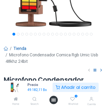
Tienda
Microfono Condensador Comica Rgb Umic Usb
48khz 24bit
Microfono Condensador
Precio
Comica Rgb Umic Usb 48khz
Añadir al carrito
49.182,11
Bs
24bit
0
49.182,11
Bs
Home
Search
Wishlist
Cuenta