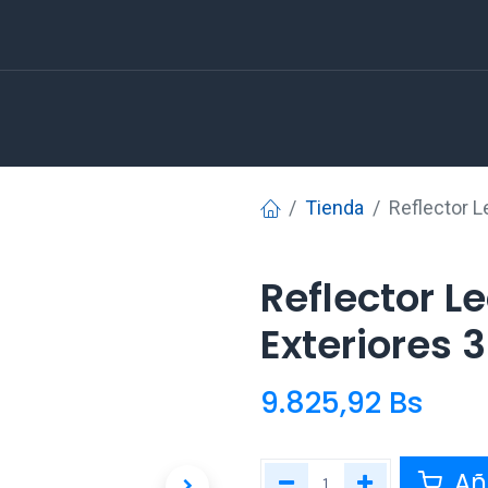
Tienda
Reflector L
Reflector L
Exteriores 
9.825,92
Bs
Aña