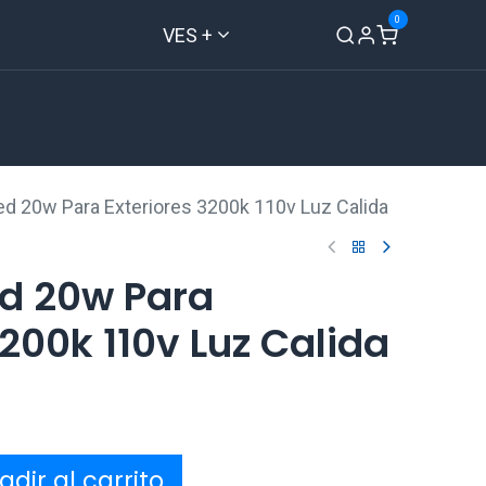
0
VES +
Inicio
Tienda
Contáctenos
ed 20w Para Exteriores 3200k 110v Luz Calida
ed 20w Para
3200k 110v Luz Calida
dir al carrito