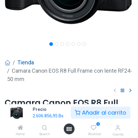
Tienda
Camara Canon EOS R8 Full Frame con lente RF24-
50 mm
Camara Canon EOS R8 Full
Precio
Frame con lente RF24-50 mm
Añadir al carrito
2.606.856,95
Bs
2.606.856,95
Bs
0
Home
Search
Wishlist
Cuenta