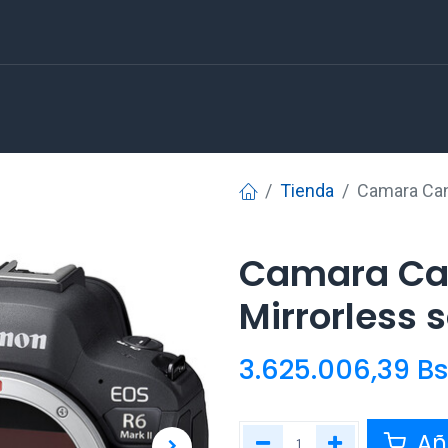
Tienda
Camara Can
Camara Can
Mirrorless 
3.625.006,39
B
Aña