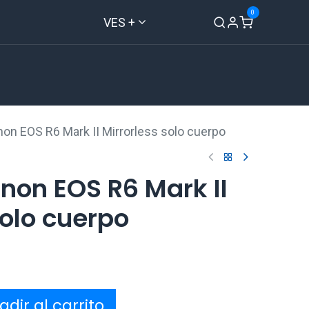
0
VES +
Inicio
Tienda
Contáctenos
on EOS R6 Mark II Mirrorless solo cuerpo
on EOS R6 Mark II
solo cuerpo
s
dir al carrito