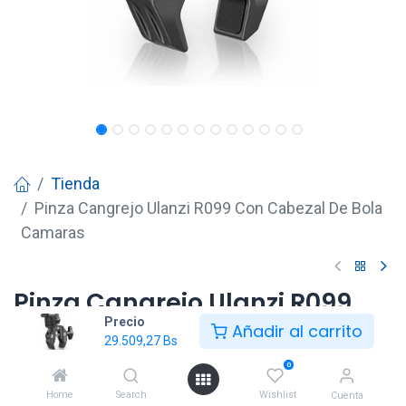
Tienda
Pinza Cangrejo Ulanzi R099 Con Cabezal De Bola
Camaras
Pinza Cangrejo Ulanzi R099
Precio
Con Cabezal De Bola
Añadir al carrito
29.509,27
Bs
Camaras
0
29.509,27
Bs
Home
Search
Wishlist
Cuenta