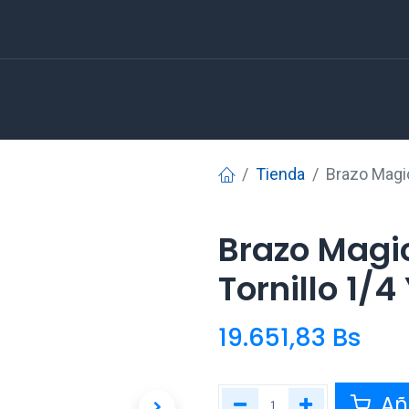
Tienda
Brazo Magic
Brazo Magi
Tornillo 1/4
19.651,83
Bs
Aña