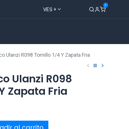
0
VES +
Inicio
Tienda
Contáctenos
o Ulanzi R098 Tornillo 1/4 Y Zapata Fria
co Ulanzi R098
 Y Zapata Fria
dir al carrito