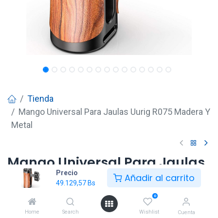
Tienda
Mango Universal Para Jaulas Uurig R075 Madera Y
Metal
Mango Universal Para Jaulas
Precio
Uurig R075 Madera Y Metal
Añadir al carrito
49.129,57
Bs
49.129,57
Bs
0
Home
Search
Wishlist
Cuenta