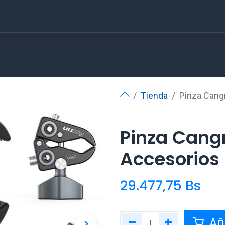
Tienda
Pinza Cangr
Pinza Cangr
Accesorios 
29.477,75
Bs
Aña