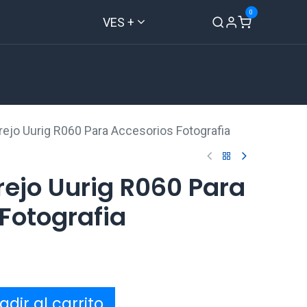
0
VES +
Inicio
Tienda
Contáctenos
ejo Uurig R060 Para Accesorios Fotografia
ejo Uurig R060 Para
Fotografia
dir al carrito