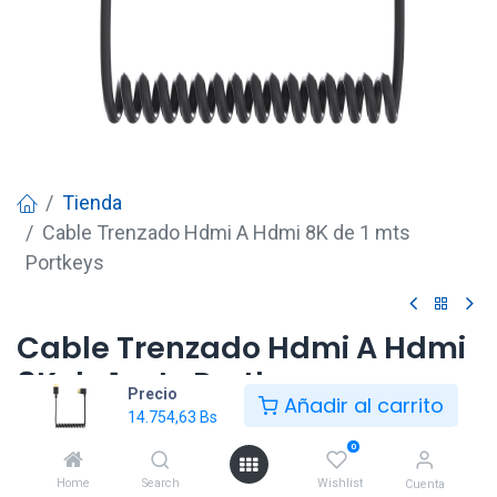
Tienda
Cable Trenzado Hdmi A Hdmi 8K de 1 mts
Portkeys
Cable Trenzado Hdmi A Hdmi
8K de 1 mts Portkeys
Precio
Añadir al carrito
14.754,63
Bs
14.754,63
Bs
0
Home
Search
Wishlist
Cuenta