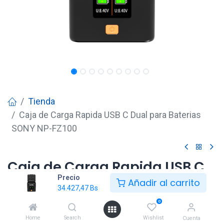
Tienda
Caja de Carga Rapida USB C Dual para Baterias
SONY NP-FZ100
Caja de Carga Rapida USB C
Precio
Dual para Baterias SONY NP-
Añadir al carrito
34.427,47
Bs
FZ100
0
34.427,47
Bs
Home
Search
Wishlist
Cuenta