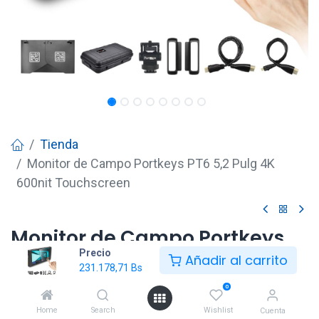
Tienda
Monitor de Campo Portkeys PT6 5,2 Pulg 4K
600nit Touchscreen
Monitor de Campo Portkeys
Precio
PT6 5,2 Pulg 4K 600nit
Añadir al carrito
231.178,71
Bs
Touchscreen
0
231.178,71
Bs
Home
Search
Wishlist
Cuenta