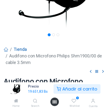
Tienda
Audifono con Microfono Philips Shm1900/00 de
cable 3.5mm
Audifono con Microfono
Precio
Philips Shm1900/00 de cable
Añadir al carrito
19.651,83
Bs
3.5mm
0
19.651,83
Bs
Home
Search
Wishlist
Cuenta