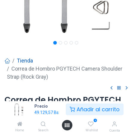
Tienda
Correa de Hombro PGYTECH Camera Shoulder
Strap (Rock Gray)
Correa de Hombro PGYTECH
Precio
Camera Shoulder Strap (Rock
Añadir al carrito
49.129,57
Bs
Gray)
0
49.129,57
Bs
Home
Search
Wishlist
Cuenta