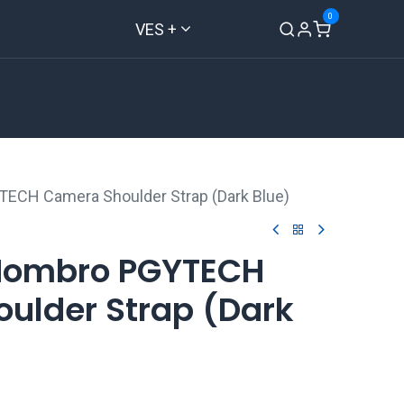
0
VES +
Inicio
Tienda
Contáctenos
ECH Camera Shoulder Strap (Dark Blue)
 Hombro PGYTECH
ulder Strap (Dark