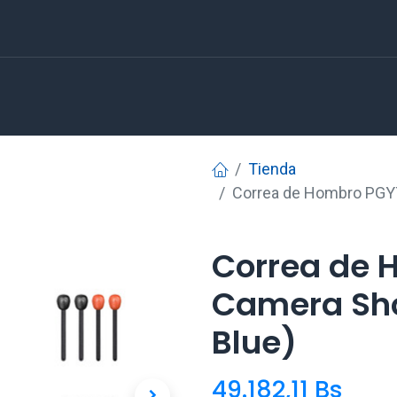
Tienda
Correa de Hombro PGYT
Correa de
Camera Sho
Blue)
49.182,11
Bs