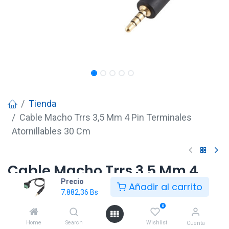
Tienda
Cable Macho Trrs 3,5 Mm 4 Pin Terminales
Atornillables 30 Cm
Cable Macho Trrs 3,5 Mm 4
Precio
Pin Terminales Atornillables
Añadir al carrito
7.882,36
Bs
30 Cm
0
7.882,36
Bs
Home
Search
Wishlist
Cuenta