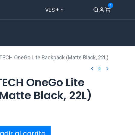
0
VES +
Inicio
Tienda
Contáctenos
TECH OneGo Lite Backpack (Matte Black, 22L)
TECH OneGo Lite
Matte Black, 22L)
dir al carrito