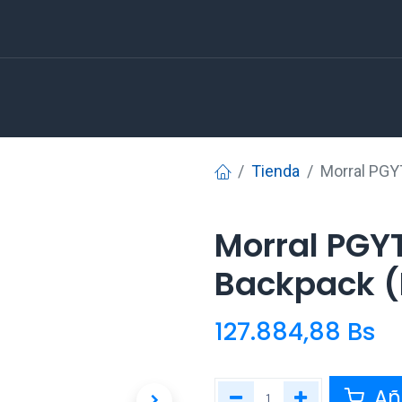
Tienda
Morral PGY
Morral PGY
Backpack (
127.884,88
Bs
Aña