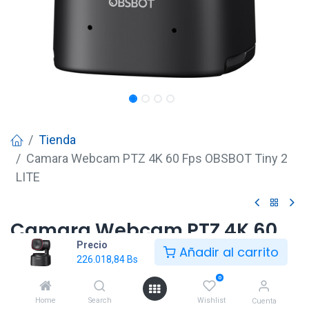
Tienda
Camara Webcam PTZ 4K 60 Fps OBSBOT Tiny 2
LITE
Camara Webcam PTZ 4K 60
Precio
Fps OBSBOT Tiny 2 LITE
Añadir al carrito
226.018,84
Bs
226.018,84
Bs
0
Home
Search
Wishlist
Cuenta