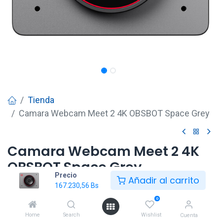
Tienda
Camara Webcam Meet 2 4K OBSBOT Space Grey
Camara Webcam Meet 2 4K
OBSBOT Space Grey
Precio
Añadir al carrito
167.230,56
Bs
167.230,56
Bs
0
Home
Search
Wishlist
Cuenta