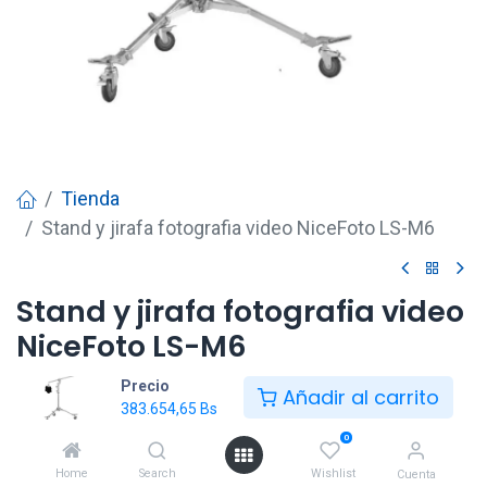
Tienda
Stand y jirafa fotografia video NiceFoto LS-M6
Stand y jirafa fotografia video
NiceFoto LS-M6
Precio
383.654,65
Bs
Añadir al carrito
383.654,65
Bs
0
Añadir al carrito
Home
Search
Wishlist
Cuenta