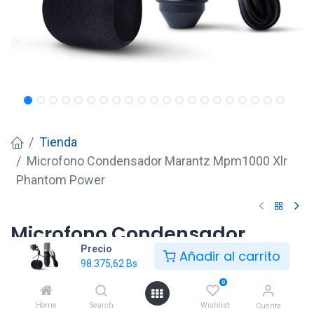
Tienda
Microfono Condensador Marantz Mpm1000 Xlr
Phantom Power
Microfono Condensador
Precio
Marantz Mpm1000 Xlr
Añadir al carrito
98.375,62
Bs
Phantom Power
0
98.375,62
Bs
Home
Search
Wishlist
Cuenta