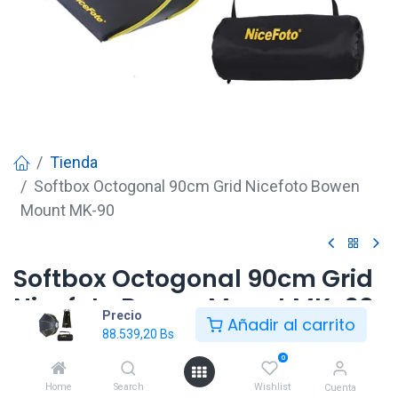
Tienda
Softbox Octogonal 90cm Grid Nicefoto Bowen
Mount MK-90
Softbox Octogonal 90cm Grid
Nicefoto Bowen Mount MK-90
Precio
Añadir al carrito
88.539,20
Bs
88.539,20
Bs
0
Home
Search
Wishlist
Cuenta