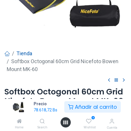
Tienda
Softbox Octogonal 60cm Grid Nicefoto Bowen
Mount MK-60
Softbox Octogonal 60cm Grid
Nicefoto Bowen Mount MK-60
Precio
Añadir al carrito
78.618,72
Bs
78.618,72
Bs
0
Home
Search
Wishlist
Cuenta