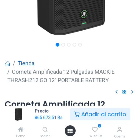
Tienda
Corneta Amplificada 12 Pulgadas MACKIE
THRASH212 GO 12" PORTABLE BATTERY
Corneta Amplificada 12
Precio
Pulgadas MACKIE THRASH212
Añadir al carrito
865.673,51
Bs
GO 12" PORTABLE BATTERY
0
865.673,51
Bs
Home
Search
Wishlist
Cuenta