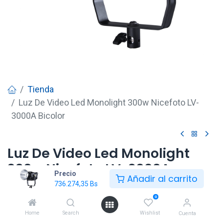
Tienda
Luz De Video Led Monolight 300w Nicefoto LV-
3000A Bicolor
Luz De Video Led Monolight
300w Nicefoto LV-3000A
Precio
Añadir al carrito
Bicolor
736.274,35
Bs
0
736.274,35
Bs
Home
Search
Wishlist
Cuenta