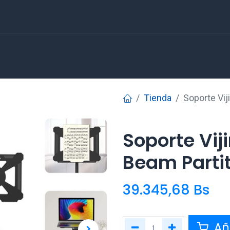
Tienda
Soporte Vij
Soporte Vij
Beam Parti
39.345,68
Bs
Aña