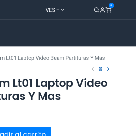
0
VES +
Inicio
Tienda
Contáctenos
im Lt01 Laptop Video Beam Partituras Y Mas
im Lt01 Laptop Video
turas Y Mas
dir al carrito