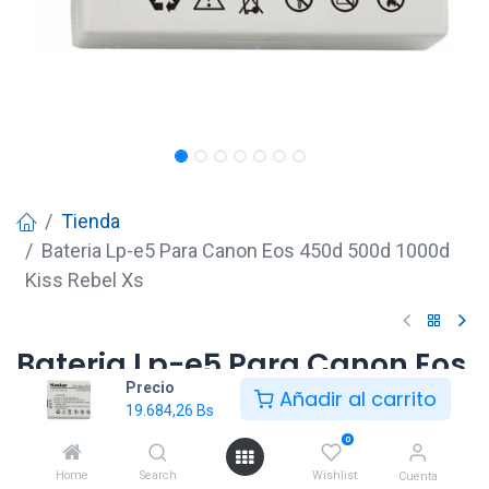
Tienda
Bateria Lp-e5 Para Canon Eos 450d 500d 1000d
Kiss Rebel Xs
Bateria Lp-e5 Para Canon Eos
Precio
450d 500d 1000d Kiss Rebel Xs
Añadir al carrito
19.684,26
Bs
19.684,26
Bs
0
Home
Search
Wishlist
Cuenta