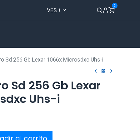
0
VES +
Inicio
Tienda
Contáctenos
cro Sd 256 Gb Lexar 1066x Microsdxc Uhs-i
ro Sd 256 Gb Lexar
osdxc Uhs-i
dir al carrito