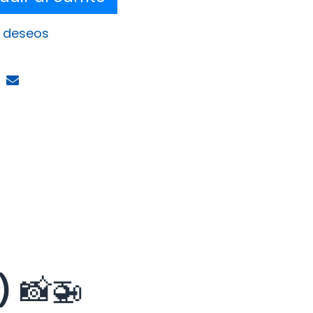
e deseos
)
📸🚁