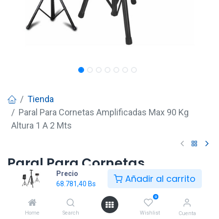
Tienda
Paral Para Cornetas Amplificadas Max 90 Kg
Altura 1 A 2 Mts
Paral Para Cornetas
Precio
Amplificadas Max 90 Kg
Añadir al carrito
68.781,40
Bs
Altura 1 A 2 Mts
0
68.781,40
Bs
Home
Search
Wishlist
Cuenta