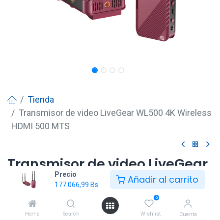
Tienda
Transmisor de video LiveGear WL500 4K Wireless
HDMI 500 MTS
Transmisor de video LiveGear
Precio
WL500 4K Wireless HDMI 500
Añadir al carrito
177.066,99
Bs
MTS
0
177.066,99
Bs
Home
Search
Wishlist
Cuenta