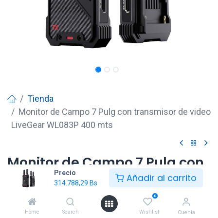
Tienda
Monitor de Campo 7 Pulg con transmisor de video
LiveGear WL083P 400 mts
Monitor de Campo 7 Pulg con
Precio
transmisor de video LiveGear
Añadir al carrito
314.788,29
Bs
WL083P 400 mts
0
314.788,29
Bs
Home
Search
Wishlist
Cuenta