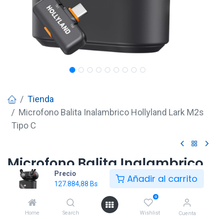
Tienda
Microfono Balita Inalambrico Hollyland Lark M2s
Tipo C
Microfono Balita Inalambrico
Precio
Hollyland Lark M2s Tipo C
Añadir al carrito
127.884,88
Bs
127.884,88
Bs
0
Home
Search
Wishlist
Cuenta