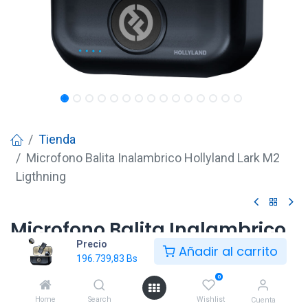
Tienda
Microfono Balita Inalambrico Hollyland Lark M2
Ligthning
Microfono Balita Inalambrico
Precio
Hollyland Lark M2 Ligthning
Añadir al carrito
196.739,83
Bs
196.739,83
Bs
0
Home
Search
Wishlist
Cuenta