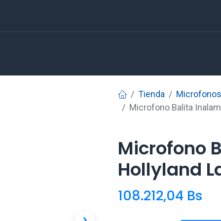
Tienda
Microfonos 
Microfono Balita Inalam
Microfono B
Hollyland L
108.212,04
Bs