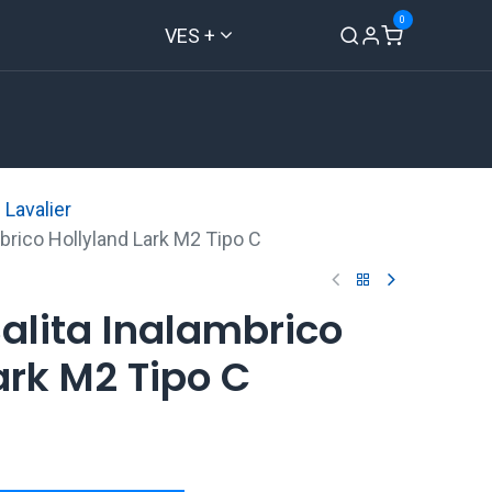
0
VES +
Inicio
Tienda
Contáctenos
Lavalier
brico Hollyland Lark M2 Tipo C
alita Inalambrico
ark M2 Tipo C