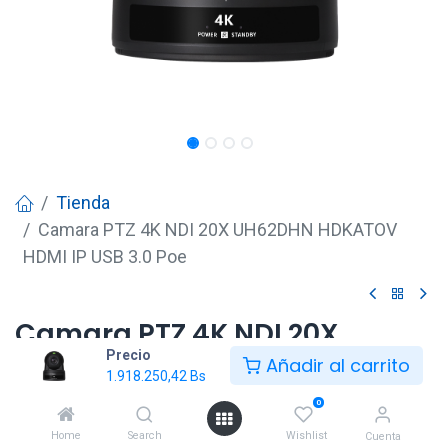
Tienda
Camara PTZ 4K NDI 20X UH62DHN HDKATOV
HDMI IP USB 3.0 Poe
Camara PTZ 4K NDI 20X
Precio
UH62DHN HDKATOV HDMI IP
Añadir al carrito
1.918.250,42
Bs
USB 3.0 Poe
0
1.918.250,42
Bs
Home
Search
Wishlist
Cuenta