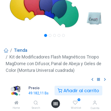
Tienda
Kit de Modificadores Flash Magnéticos Triopo
MagDome con Difusor, Panal de Abeja y Geles de
Color (Montura Universal cuadrada)
Kit de Modificadores Flash
Precio
Añadir al carrito
49.182,11
Bs
Magnéticos Triopo MagDome
0
con Difusor, Panal de Abeja y
Home
Search
Wishlist
Cuenta